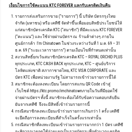
เงื่อนไขการใช้คะแนน
KTC FOREVER แลกรับเครดิตเงินคืน
รายการส่งเสริมการขาย (“รายการ”) นี้ บริษัท บัตรกรุงไทย
จำกัด (มหาชน) หรือ เคทีซี จัดทำขึ้นเพื่อมอบสิทธิประโยชน์ให้
แก่สมาชิกบัตรเครดิต KTC (“สมาชิก”) ที่มีคะแนน KTC FOREVER
(“คะแนน”) และใช้จ่ายผ่านบัตรฯ ณ ร้านค้าต่างๆ ภายใน
ศูนย์การค้า I’m Chinatown ในช่วงระหว่างวันที่ 1 ม.ค. 69 – 31
ธ.ค. 69 (“ระยะเวลารายการ”) ตามเงื่อนไขที่กำหนดเท่านั้น
สงวนสิทธิ์ยกเว้นสมาชิกบัตรเครดิต KTC – ROYAL ORCHID PLUS
ทุกประเภท, KTC CASH BACK ทุกประเภท, KTC – ศูนย์บริการ
โลหิตแห่งชาติ สภากาชาดไทย, KTC VISA CORPORATE และ
บัตร KTC เพื่อหน่วยงานรัฐ ไม่สามารถเข้าร่วมรายการนี้ได้
สมาชิกจะต้องลงทะเบียน โดยการสแกน QR Code เข้าสู่
เว็บไซต์ https://ktc.promo/imchinatownภายในวันที่มียอดใช้
จ่ายผ่านบัตรฯ ทั้งนี้ สมาชิกจะต้องได้รับข้อความตอบกลับยืน
ยันจากเคทีซี จึงจะมีสิทธิ์เข้าร่วมรายการนี้
กรณีสมาชิกลงทะเบียนเข้าร่วมรายการเกินกว่า 1 ครั้ง เคทีซี
จะยึดถือการลงทะเบียนที่สำเร็จในครั้งแรกเท่านั้น
กรณีสมาชิกที่ลงทะเบียนเข้าร่วมรายการมากกว่า 1 บัตร เคทีซี
จะพิจารณายอดใช้จ่ายแยกเป็นรายบัตรฯ เพื่อคำนวณเครดิต