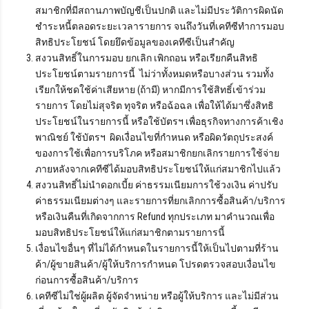
สมาชิกที่มีสถานภาพบัญชีเป็นปกติ และไม่มีประวัติการผิดนัด
ชำระหนี้ตลอดระยะเวลารายการ จนถึงวันที่เคทีซีทำการมอบ
สิทธิประโยชน์ โดยยึดข้อมูลของเคทีซีเป็นสำคัญ
สงวนสิทธิ์ในการมอบ ยกเลิก เพิกถอน หรือเรียกคืนสิทธิ
ประโยชน์ตามรายการนี้ ไม่ว่าทั้งหมดหรือบางส่วน รวมทั้ง
เรียกให้ชดใช้ค่าเสียหาย (ถ้ามี) หากมีการใช้สิทธิ์เข้าร่วม
รายการ โดยไม่สุจริต ทุจริต หรือฉ้อฉล เพื่อให้ได้มาซึ่งสิทธิ
ประโยชน์ในรายการนี้ หรือใช้บัตรฯ เพื่อธุรกิจทางการค้าเชิง
พาณิชย์ ใช้บัตรฯ ผิดเงื่อนไขที่กำหนด หรือผิดวัตถุประสงค์
ของการใช้เพื่อการบริโภค หรือสมาชิกยกเลิกรายการใช้จ่าย
ภายหลังจากเคทีซีได้มอบสิทธิประโยชน์ให้แก่สมาชิกไปแล้ว
สงวนสิทธิ์ไม่นำดอกเบี้ย ค่าธรรมเนียมการใช้วงเงิน ค่าปรับ
ค่าธรรมเนียมต่างๆ และรายการที่ยกเลิกการซื้อสินค้า/บริการ
หรือเงินคืนที่เกิดจากการ Refund ทุกประเภท มาคำนวณเพื่อ
มอบสิทธิประโยชน์ให้แก่สมาชิกตามรายการนี้
เงื่อนไขอื่นๆ ที่ไม่ได้กำหนดในรายการนี้ให้เป็นไปตามที่ร้าน
ค้า/ผู้ขายสินค้า/ผู้ให้บริการกำหนด โปรดตรวจสอบเงื่อนไข
ก่อนการซื้อสินค้า/บริการ
เคทีซีไม่ใช่ผู้ผลิต ผู้จัดจำหน่าย หรือผู้ให้บริการ และไม่มีส่วน