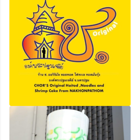
ช.ทอดมันกุ้ง