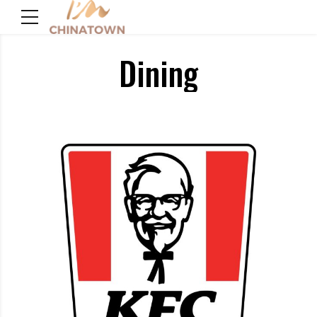
Dining
KFC