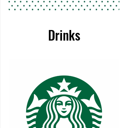
Drinks
Starbucks