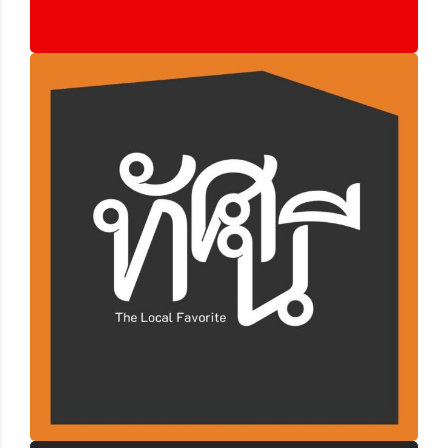
ก๋วยจั๊บญวนทัศนี