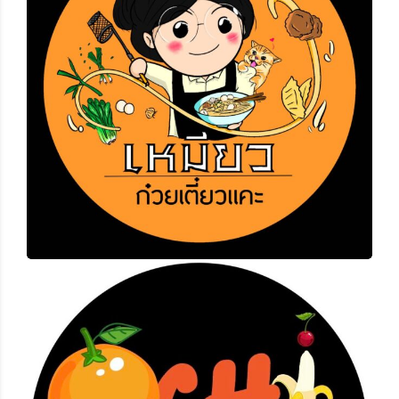
เหมียวก๋วยเตี๋ยวแคะ