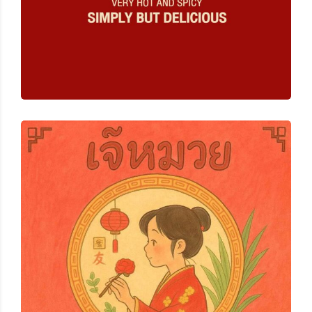
เจ๊หมวย