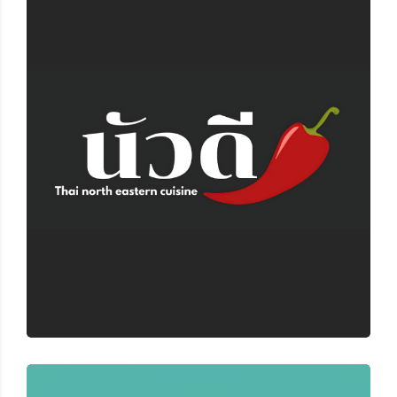
นัวดี