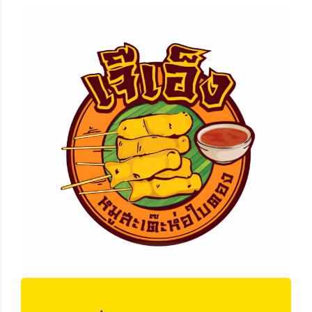
เจ๊เอ็ง หมูสะเต๊ะห่อใบตอง