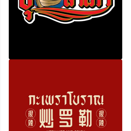
ปุ๊ เรือสำเภา
กะเพราโบราณ